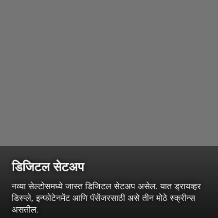
डिजिटल सेटअप
नव्या सेल्टोसमध्ये जास्त डिजिटल सेटअप असेल. यात ड्रायव्हर
डिस्प्ले, इन्फोटेनमेंट आणि पॅसेंजरसाठी असे तीन मोठे स्क्रीन्स
असतील.