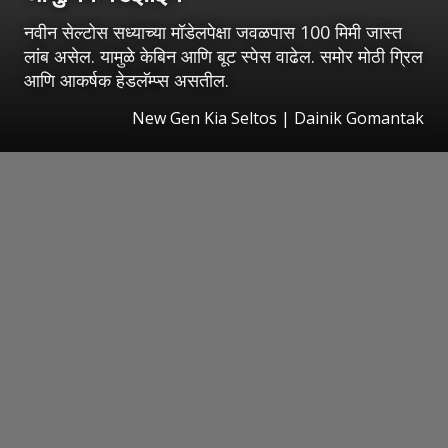
नवीन सेल्टोस सध्याच्या मॉडेलपेक्षा जवळपास 100 मिमी जास्त
लांब असेल. यामुळे केबिन आणि बूट स्पेस वाढेल. समोर मोठी ग्रिल
आणि आकर्षक हेडलॅम्प्स असतील.
New Gen Kia Seltos | Dainik Gomantak