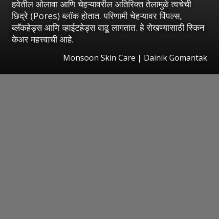
हवेतील ओलावा आणि चेहऱ्यावरील अतिरिक्त तेलामुळे त्वचेची
छिद्रे (Pores) ब्लॉक होतात. परिणामी चेहऱ्यावर पिंपल्स,
ब्लॅकहेड्स आणि व्हाईटहेड्स वाढू लागतात. हे रोखण्यासाठी स्किन
केअर महत्त्वाची आहे.
Monsoon Skin Care | Dainik Gomantak