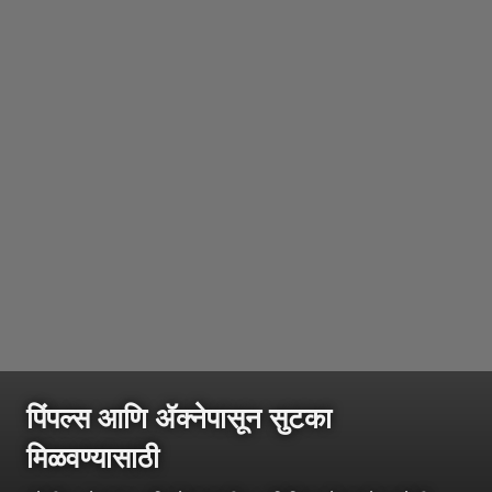
पिंपल्स आणि ॲक्नेपासून सुटका
मिळवण्यासाठी