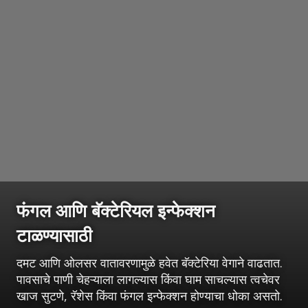
फंगल आणि बॅक्टेरियल इन्फेक्शन
टाळण्यासाठी
दमट आणि ओलसर वातावरणामुळे हवेत बॅक्टेरिया वेगाने वाढतात.
पावसाचे पाणी चेहऱ्याला लागल्यास किंवा घाम साचल्यास त्वचेवर
खाज सुटणे, रॅशेस किंवा फंगल इन्फेक्शन होण्याचा धोका असतो.