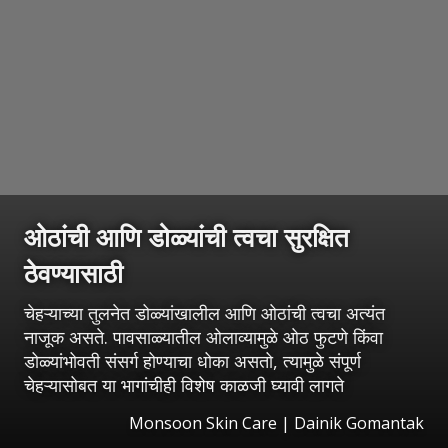
ओठांची आणि डोळ्यांची त्वचा सुरक्षित
ठेवण्यासाठी
चेहऱ्याच्या तुलनेत डोळ्यांखालील आणि ओठांची त्वचा अत्यंत
नाजूक असते. पावसाळ्यातील ओलाव्यामुळे ओठ फुटणे किंवा
डोळ्यांभोवती संसर्ग होण्याचा धोका असतो, त्यामुळे संपूर्ण
चेहऱ्यासोबत या भागांचीही विशेष काळजी घ्यावी लागते
Monsoon Skin Care | Dainik Gomantak