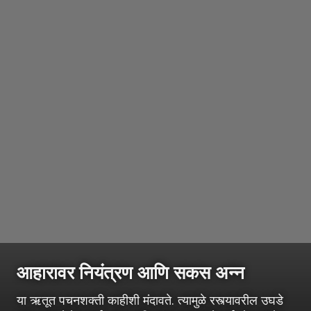
आहारावर नियंत्रण आणि सकस अन्न
या ऋतूत पचनशक्ती काहीशी मंदावते. त्यामुळे रस्त्यावरील उघडे