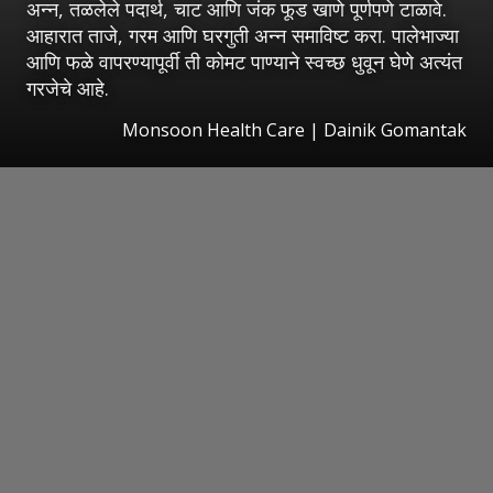
अन्न, तळलेले पदार्थ, चाट आणि जंक फूड खाणे पूर्णपणे टाळावे.
आहारात ताजे, गरम आणि घरगुती अन्न समाविष्ट करा. पालेभाज्या
आणि फळे वापरण्यापूर्वी ती कोमट पाण्याने स्वच्छ धुवून घेणे अत्यंत
गरजेचे आहे.
Monsoon Health Care | Dainik Gomantak