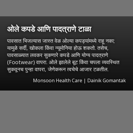
ओले कपडे आणि पादत्राणे टाळा
पावसात भिजल्यास जास्त वेळ ओल्या कपड्यांमध्ये राहू नका;
यामुळे सर्दी, खोकला किंवा न्यूमोनिया होऊ शकतो. तसेच,
पावसाळ्यात लवकर सुकणारे कपडे आणि योग्य पादत्राणे
(Footwear) वापरा. ओले झालेले बूट किंवा चपला व्यवस्थित
सुकवूनच पुन्हा वापरा, जेणेकरून त्वचेचे आजार टळतील.
Monsoon Health Care | Dainik Gomantak