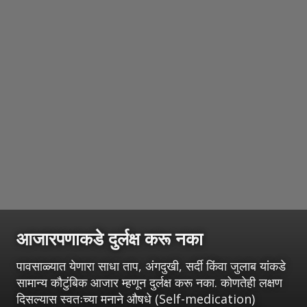
आजारपणाकडे दुर्लक्ष करू नका
पावसाळ्यात येणारा साधा ताप, अंगदुखी, सर्दी किंवा जुलाब यांकडे
सामान्य कौटुंबिक आजार म्हणून दुर्लक्ष करू नका. कोणतेही लक्षण
दिसल्यास स्वतःच्या मनाने औषधे (Self-medication)