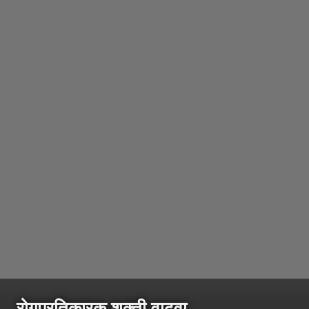
रोगप्रतिकारक शक्ती वाढवा