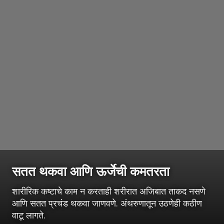
सतत थकवा आणि ऊर्जेची कमतरता
शारीरिक कष्टाचे काम न करताही शरीरात अजिबात ताकद नसणे
आणि सतत प्रचंड थकवा जाणवणे. अंथरुणातून उठणेही कठीण
वाटू लागते.