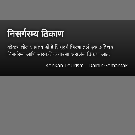
निसर्गरम्य ठिकाण
कोकणातील सावंतवाडी हे सिंधुदुर्ग जिल्ह्यातलं एक अतिशय
निसर्गरम्य आणि सांस्कृतिक वारसा असलेलं ठिकाण आहे.
Konkan Tourism | Dainik Gomantak