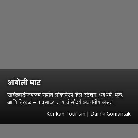
आंबोली घाट
सावंतवाडीजवळचं सर्वात लोकप्रिय हिल स्टेशन. धबधबे, धुकं,
आणि हिरवळ – पावसाळ्यात याचं सौंदर्य अवर्णनीय असतं.
Konkan Tourism | Dainik Gomantak