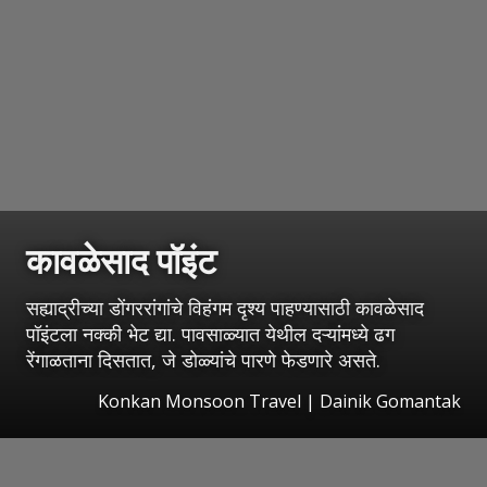
कावळेसाद पॉइंट
सह्याद्रीच्या डोंगररांगांचे विहंगम दृश्य पाहण्यासाठी कावळेसाद
पॉइंटला नक्की भेट द्या. पावसाळ्यात येथील दऱ्यांमध्ये ढग
रेंगाळताना दिसतात, जे डोळ्यांचे पारणे फेडणारे असते.
Konkan Monsoon Travel | Dainik Gomantak