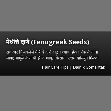
मेथीचे दाणे (Fenugreek Seeds)
रात्रभर भिजवलेले मेथीचे दाणे वाटून त्याचा हेअर पॅक केसांना
लावा; यामुळे केसांची झीज थांबून केसांना उत्तम व्हॉल्युम मिळतो.
Hair Care Tips | Dainik Gomantak