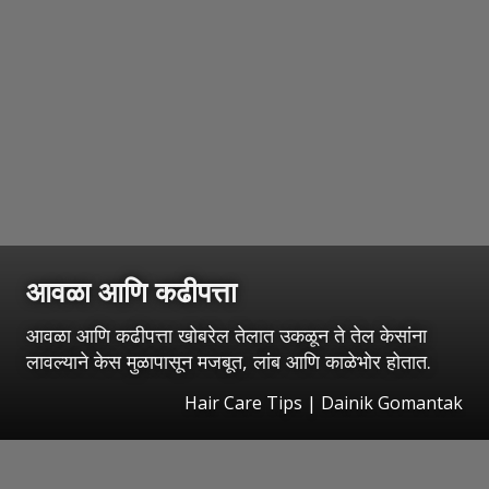
आवळा आणि कढीपत्ता
आवळा आणि कढीपत्ता खोबरेल तेलात उकळून ते तेल केसांना
लावल्याने केस मुळापासून मजबूत, लांब आणि काळेभोर होतात.
Hair Care Tips | Dainik Gomantak