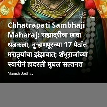
Chhatrapati Sambhaji
Maharaj: सह्याद्रीचा छावा
धडकला, बुऱ्हाणपूरच्या 17 पेठांत
मराठ्यांचा झंझावात; शंभूराजांच्या
स्वारीनं हादरली मुघल सल्तनत
Manish Jadhav