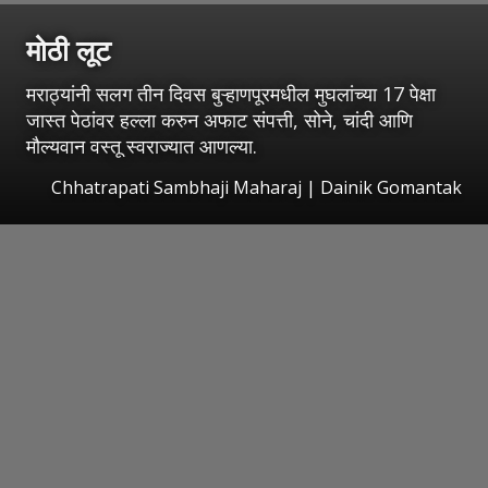
मोठी लूट
मराठ्यांनी सलग तीन दिवस बुऱ्हाणपूरमधील मुघलांच्या 17 पेक्षा
जास्त पेठांवर हल्ला करुन अफाट संपत्ती, सोने, चांदी आणि
मौल्यवान वस्तू स्वराज्यात आणल्या.
Chhatrapati Sambhaji Maharaj | Dainik Gomantak