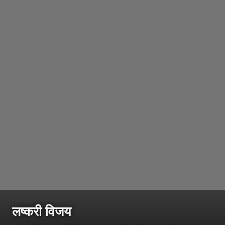
लष्करी विजय