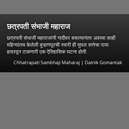
छत्रपती संभाजी महाराज
छत्रपती संभाजी महाराजांनी गादीवर बसल्यानंतर अवघ्या काही
महिन्यांतच केलेली बुऱ्हाणपूरची स्वारी ही मुघल सत्तेचा पाया
हादरवून टाकणारी एक ऐतिहासिक घटना होती.
Chhatrapati Sambhaji Maharaj | Dainik Gomantak