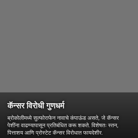
कॅन्सर विरोधी गुणधर्म
ब्रोकोलीमध्ये सुल्फोराफेन नावाचे कंपाऊंड असते, जे कॅन्सर
पेशींना वाढण्यापासून प्रतिबंधित करू शकते. विशेषतः स्तन,
पित्ताशय आणि प्रोस्टेट कॅन्सर विरोधात फायदेशीर.