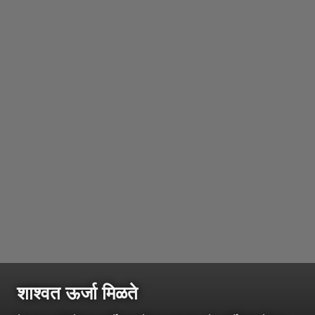
शाश्वत ऊर्जा मिळते