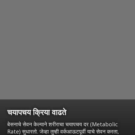
चयापचय क्रिया वाढते
बेसनाचे सेवन केल्याने शरीराचा चयापचय दर (Metabolic
Rate) सुधारतो. जेव्हा तुम्ही वर्कआऊटपूर्वी याचे सेवन करता,