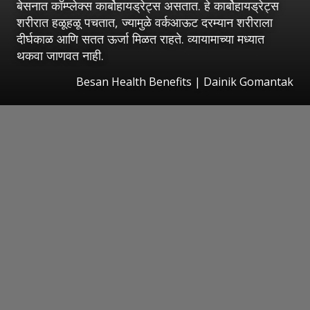
बेसनात कॉम्प्लेक्स कार्बोहायड्रेट्स असतात. हे कार्बोहायड्रेट्स
शरीरात हळूहळू पचतात, ज्यामुळे वर्कआऊट दरम्यान शरीराला
दीर्घकाळ आणि सतत ऊर्जा मिळत राहते. व्यायामाच्या मध्यात
थकवा जाणवत नाही.
Besan Health Benefits | Dainik Gomantak