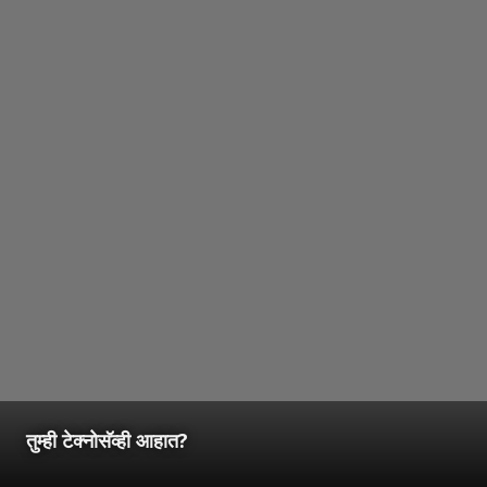
तुम्ही टेक्नोसॅव्ही आहात?