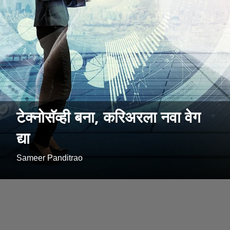
टेक्नोसॅव्ही बना, करिअरला नवा वेग
द्या
Sameer Panditrao