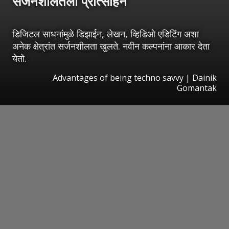
सर्जनशीलतेला प्रोत्साहन
डिजिटल साधनांमुळे डिझाईन, लेखन, व्हिडिओ एडिटिंग अशा
अनेक क्षेत्रांत सर्जनशीलता खुलते. नवीन कल्पनांना आकार देता
येतो.
Advantages of being techno savvy | Dainik
Gomantak